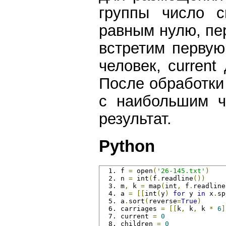
группы число с
равным нулю, пе
встретим первую
человек, current
После обработки
с наибольшим ч
результат.
Python
f 
=
 open
(
'26-145.txt'
)
n 
=
 int
(
f
.
readline
())
m
,
 k 
=
 map
(
int
,
 f
.
readline
a 
=
[[
int
(
y
)
for
 y 
in
 x
.
sp
a
.
sort
(
reverse
=
True
)
carriages 
=
[[
k
,
 k
,
 k 
*
6
]
current 
=
0
children 
=
0