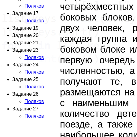
четырёхместны
Поляков
Задание 17
боковых блоков.
Поляков
двух человек, 
Задание 19
Задание 20
каждая группа 
Задание 21
боковом блоке ил
Задание 23
первую очеред
Поляков
Задание 24
численностью, а
Поляков
получают те, 
Задание 25
Поляков
размещаются на 
Задание 26
с наименьшим 
Поляков
Задание 27
количество дет
Поляков
поезде, а также
наибольшее коли