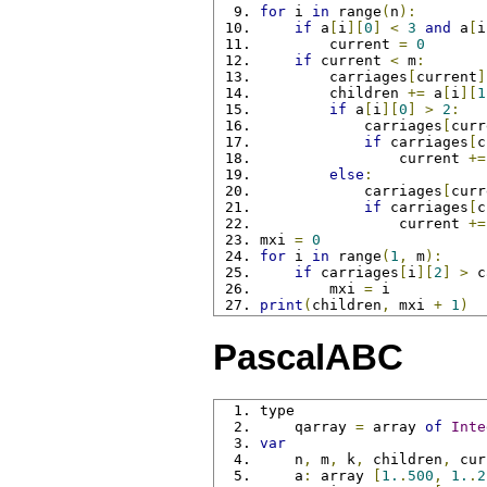
for
 i 
in
 range
(
n
):
if
 a
[
i
][
0
]
<
3
and
 a
[
i
        current 
=
0
if
 current 
<
 m
:
        carriages
[
current
]
        children 
+=
 a
[
i
][
1
if
 a
[
i
][
0
]
>
2
:
            carriages
[
curr
if
 carriages
[
c
                current 
+=
else
:
            carriages
[
curr
if
 carriages
[
c
                current 
+=
mxi 
=
0
for
 i 
in
 range
(
1
,
 m
):
if
 carriages
[
i
][
2
]
>
 c
        mxi 
=
 i
print
(
children
,
 mxi 
+
1
)
PascalABC
type
    qarray 
=
 array 
of
Inte
var
    n
,
 m
,
 k
,
 children
,
 cur
    a
:
 array 
[
1.
.
500
,
1.
.
2