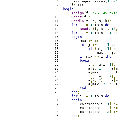
    carriages
:
 array
[
1.
.
24
    f
:
 TEXT
;
begin
Assign
(
f
,
'26-145.txt'
Reset
(
f
);
Readln
(
f
,
 n
,
 m
,
 k
);
for
 i 
:=
1
 to n 
do
Readln
(
f
,
 a
[
i
,
1
],
for
 i 
:=
1
 to n 
-
1
do
begin
        max 
:=
 i
;
for
 j 
:=
 i 
+
1
 to 
if
(
a
[
j
,
1
]
>
 
                max 
:=
 j
;
if
 max 
<>
 i 
then
begin
            t 
:=
 a
[
i
,
1
];
            a
[
i
,
1
]
:=
 a
[
m
            a
[
max
,
1
]
:=
 t
            t 
:=
 a
[
i
,
2
];
            a
[
i
,
2
]
:=
 a
[
m
            a
[
max
,
2
]
:=
 t
end
;
end
;
for
 i 
:=
1
 to m 
do
begin
        carriages
[
i
,
1
]
:=
        carriages
[
i
,
2
]
:=
        carriages
[
i
,
3
]
:=
end
;