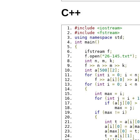
C++
#include
<iostream>
#include
<fstream>
using
namespace
 std
;
int
 main
()
{
    ifstream f
;
    f
.
open
(
"26-145.txt"
);
int
 n
,
 m
,
 k
;
    f 
>>
 n 
>>
 m 
>>
 k
;
int
 a
[
500
][
2
];
for
(
int
 i 
=
0
;
 i 
<
 n
;
        f 
>>
 a
[
i
][
0
]
>>
 a
[
for
(
int
 i 
=
0
;
 i 
<
 n 
{
int
 max 
=
 i
;
for
(
int
 j 
=
 i 
+
1
if
(
a
[
j
][
0
]
>
 
                max 
=
 j
;
if
(
max 
!=
 i
)
{
int
 t 
=
 a
[
i
][
0
            a
[
i
][
0
]
=
 a
[
ma
            a
[
max
][
0
]
=
 t
;
            t 
=
 a
[
i
][
1
];