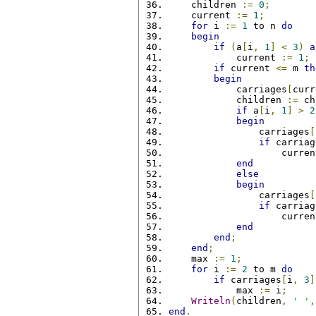
    children 
:=
0
;
    current 
:=
1
;
for
 i 
:=
1
 to n 
do
begin
if
(
a
[
i
,
1
]
<
3
)
a
            current 
:=
1
;
if
 current 
<=
 m 
th
begin
            carriages
[
curr
            children 
:=
 ch
if
 a
[
i
,
1
]
>
2
begin
                carriages
[
if
 carriag
                    curren
end
else
begin
                carriages
[
if
 carriag
                    curren
end
end
;
end
;
    max 
:=
1
;
for
 i 
:=
2
 to m 
do
if
 carriages
[
i
,
3
]
            max 
:=
 i
;
Writeln
(
children
,
' '
,
end
.