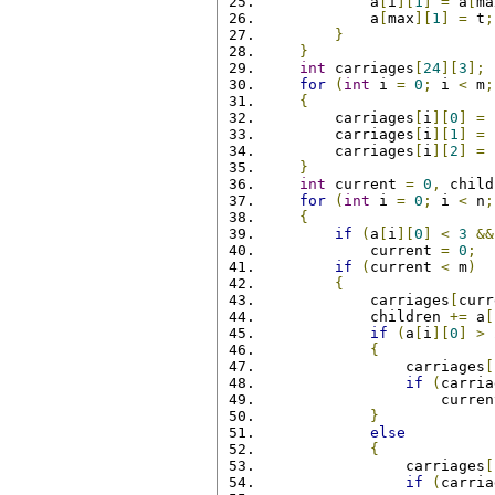
            a
[
i
][
1
]
=
 a
[
ma
            a
[
max
][
1
]
=
 t
;
}
}
int
 carriages
[
24
][
3
];
for
(
int
 i 
=
0
;
 i 
<
 m
;
{
        carriages
[
i
][
0
]
=
 
        carriages
[
i
][
1
]
=
 
        carriages
[
i
][
2
]
=
 
}
int
 current 
=
0
,
 child
for
(
int
 i 
=
0
;
 i 
<
 n
;
{
if
(
a
[
i
][
0
]
<
3
&&
            current 
=
0
;
if
(
current 
<
 m
)
{
            carriages
[
curr
            children 
+=
 a
[
if
(
a
[
i
][
0
]
>
{
                carriages
[
if
(
carria
                    curren
}
else
{
                carriages
[
if
(
carria