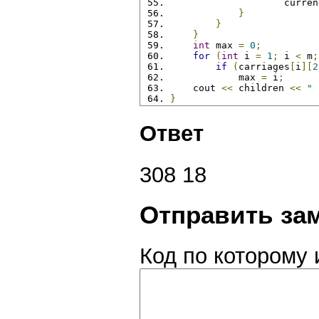
                    curren
}
}
}
int
 max 
=
0
;
for
(
int
 i 
=
1
;
 i 
<
 m
;
if
(
carriages
[
i
][
2
            max 
=
 i
;
    cout 
<<
 children 
<<
" 
}
Ответ
308 18
Отправить за
Код по которому 