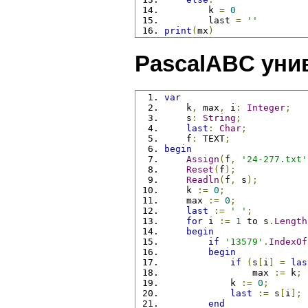
        k 
=
0
        last 
=
''
print
(
mx
)
PascalABC уни
var
    k
,
 max
,
 i
:
Integer
;
    s
:
String
;
last
:
Char
;
    f
:
 TEXT
;
begin
Assign
(
f
,
'24-277.txt'
Reset
(
f
);
Readln
(
f
,
 s
);
    k 
:=
0
;
    max 
:=
0
;
last
:=
' '
;
for
 i 
:=
1
 to s
.
Length
begin
if
'13579'
.
IndexOf
begin
if
(
s
[
i
]
=
las
                max 
:=
 k
;
            k 
:=
0
;
last
:=
 s
[
i
];
end