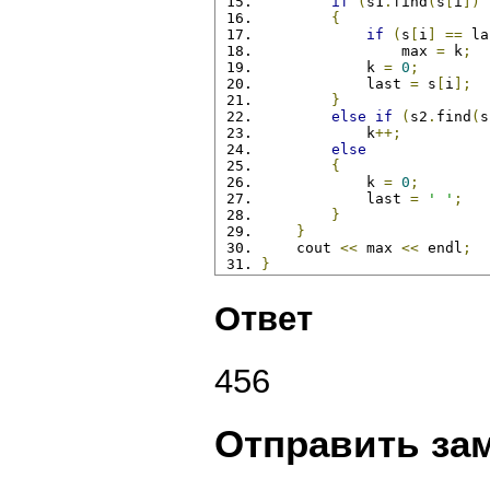
if
(
s1
.
find
(
s
[
i
])
{
if
(
s
[
i
]
==
 la
                max 
=
 k
;
            k 
=
0
;
            last 
=
 s
[
i
];
}
else
if
(
s2
.
find
(
s
            k
++;
else
{
            k 
=
0
;
            last 
=
' '
;
}
}
    cout 
<<
 max 
<<
 endl
;
}
Ответ
456
Отправить за