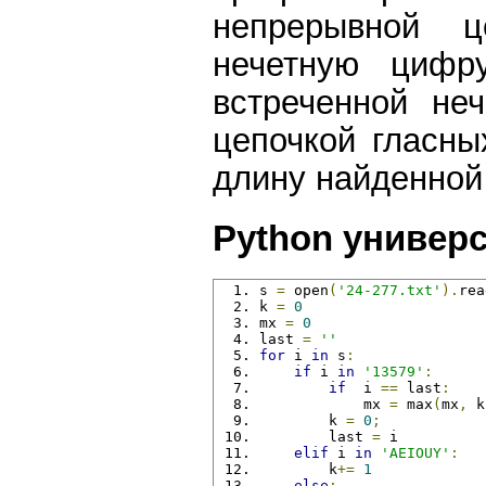
непрерывной ц
нечетную цифр
встреченной не
цепочкой гласны
длину найденной
Python универ
s 
=
 open
(
'24-277.txt'
).
rea
k 
=
0
mx 
=
0
last 
=
''
for
 i 
in
 s
:
if
 i 
in
'13579'
:
if
  i 
==
 last
:
            mx 
=
 max
(
mx
,
 k
        k 
=
0
;
        last 
=
 i
elif
 i 
in
'AEIOUY'
:
        k
+=
1
else
: