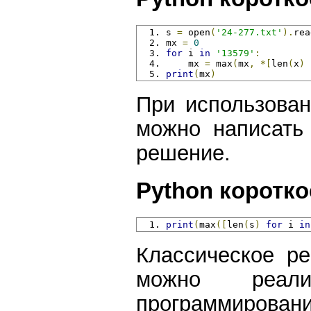
s 
=
 open
(
'24-277.txt'
).
rea
mx 
=
0
for
 i 
in
'13579'
:
    mx 
=
 max
(
mx
,
*[
len
(
x
)
print
(
mx
)
При использован
можно написать
решение.
Python коротко
print
(
max
([
len
(
s
)
for
 i 
in
Классическое р
можно реал
программирован