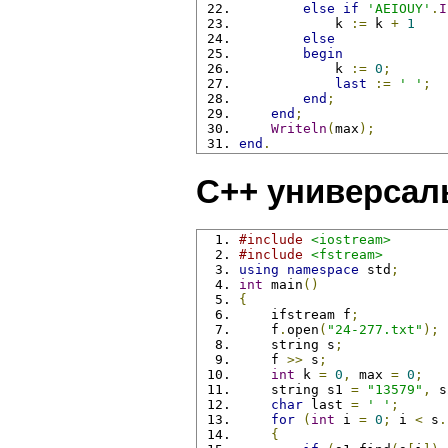
else
if
'AEIOUY'
.
I
            k 
:=
 k 
+
1
else
begin
            k 
:=
0
;
last
:=
' '
;
end
;
end
;
Writeln
(
max
);
end
.
C++ универсал
#include
<iostream>
#include
<fstream>
using
namespace
 std
;
int
 main
()
{
    ifstream f
;
    f
.
open
(
"24-277.txt"
);
    string s
;
    f 
>>
 s
;
int
 k 
=
0
,
 max 
=
0
;
    string s1 
=
"13579"
,
 s
char
 last 
=
' '
;
for
(
int
 i 
=
0
;
 i 
<
 s
.
{