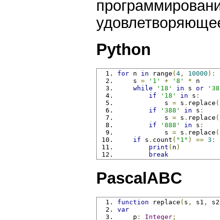
программирован
удовлетворяюще
Python
for
 n 
in
 range
(
4
,
10000
):
    s 
=
'1'
+
'8'
*
 n
while
'18'
in
 s 
or
'38
if
'18'
in
 s
:
            s 
=
 s
.
replace
(
if
'388'
in
 s
:
            s 
=
 s
.
replace
(
if
'888'
in
 s
:
            s 
=
 s
.
replace
(
if
 s
.
count
(
"1"
)
==
3
:
print
(
n
)
break
PascalABC
function
 replace
(
s
,
 s1
,
 s2
var
    p
:
Integer
;