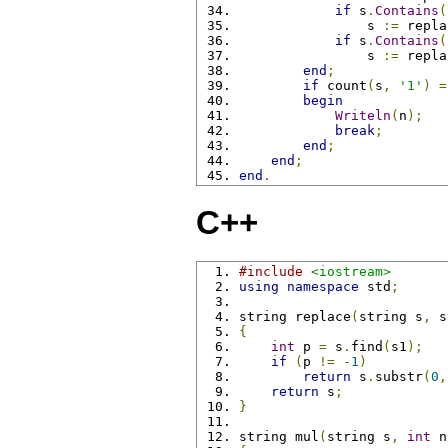
if
 s
.
Contains
(
                s 
:=
 repla
if
 s
.
Contains
(
                s 
:=
 repla
end
;
if
 count
(
s
,
'1'
)
=
begin
Writeln
(
n
);
break
;
end
;
end
;
end
.
C++
#include
<iostream>
using
namespace
 std
;
string replace
(
string s
,
 s
{
int
 p 
=
 s
.
find
(
s1
);
if
(
p 
!=
-
1
)
return
 s
.
substr
(
0
,
return
 s
;
}
string mul
(
string s
,
int
 n