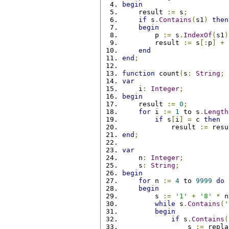
begin
    result 
:=
 s
;
if
 s
.
Contains
(
s1
)
then
begin
        p 
:=
 s
.
IndexOf
(
s1
)
        result 
:=
 s
[:
p
]
+
 
end
end
;
function
 count
(
s
:
String
;
 
var
    i
:
Integer
;
begin
    result 
:=
0
;
for
 i 
:=
1
 to s
.
Length
if
 s
[
i
]
=
 c 
then
            result 
:=
 resu
end
;
var
    n
:
Integer
;
    s
:
String
;
begin
for
 n 
:=
4
 to 
9999
do
begin
        s 
:=
'1'
+
'8'
*
 n
while
 s
.
Contains
(
'
begin
if
 s
.
Contains
(
                s 
:=
 repla