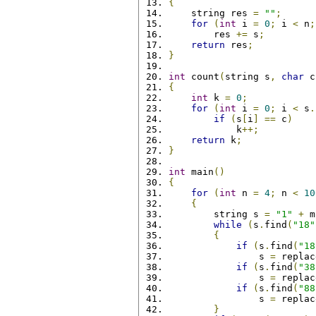
{
    string res 
=
""
;
for
(
int
 i 
=
0
;
 i 
<
 n
;
        res 
+=
 s
;
return
 res
;
}
int
 count
(
string s
,
char
 c
{
int
 k 
=
0
;
for
(
int
 i 
=
0
;
 i 
<
 s
.
if
(
s
[
i
]
==
 c
)
            k
++;
return
 k
;
}
int
 main
()
{
for
(
int
 n 
=
4
;
 n 
<
10
{
        string s 
=
"1"
+
 m
while
(
s
.
find
(
"18"
{
if
(
s
.
find
(
"18
                s 
=
 replac
if
(
s
.
find
(
"38
                s 
=
 replac
if
(
s
.
find
(
"88
                s 
=
 replac
}