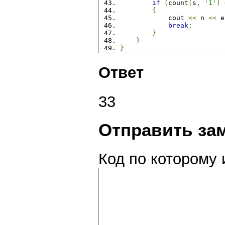
if
(
count
(
s
,
'1'
)
{
            cout 
<<
 n 
<<
 e
break
;
}
}
}
Ответ
33
Отправить за
Код по которому 