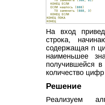
ТО
заменить
(
388
,
81
)
КОНЕЦ
ЕСЛИ
ЕСЛИ
нашлось
(
888
)
ТО
заменить
(
888
,
3
)
КОНЕЦ
ЕСЛИ
КОНЕЦ
ПОКА
КОНЕЦ
На вход привед
строка, начин
содержащая n ци
наименьшее зна
получившейся в 
количество цифр 
Решение
Реализуем а