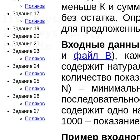
меньше К и сумм
Поляков
Задание 17
без остатка. Оп
Поляков
для предложенны
Задание 19
Задание 20
Входные данны
Задание 21
Задание 23
и
файл B
), ка
Поляков
содержит натурал
Задание 24
Поляков
количество показ
Задание 25
N) – минималь
Поляков
Задание 26
последовательно
Поляков
содержит одно н
Задание 27
1000 – показание
Поляков
Пример входног