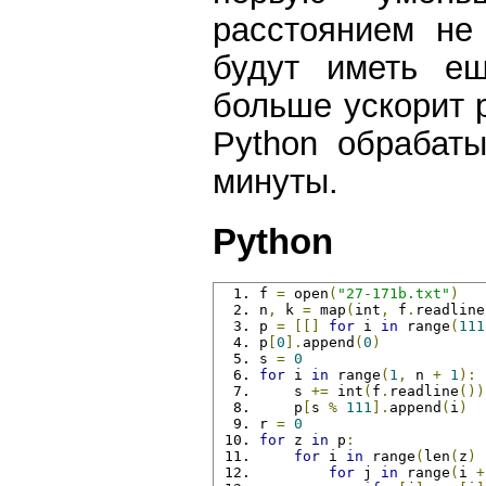
расстоянием не
будут иметь е
больше ускорит 
Python обрабат
минуты.
Python
f 
=
 open
(
"27-171b.txt"
)
n
,
 k 
=
 map
(
int
,
 f
.
readline
p 
=
[[]
for
 i 
in
 range
(
111
p
[
0
].
append
(
0
)
s 
=
0
for
 i 
in
 range
(
1
,
 n 
+
1
):
    s 
+=
 int
(
f
.
readline
())
    p
[
s 
%
111
].
append
(
i
)
r 
=
0
for
 z 
in
 p
:
for
 i 
in
 range
(
len
(
z
)
for
 j 
in
 range
(
i 
+