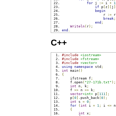
for
 j 
:=
 i 
+
1
if
 p
[
z
][
j
]
begin
                    r 
:=
 r
break
;
end
;
Writeln
(
r
);
end
.
C++
#include
<iostream>
#include
<fstream>
#include
<vector>
using
namespace
 std
;
int
 main
()
{
    ifstream f
;
    f
.
open
(
"27-171b.txt"
);
int
 n
,
 k
;
    f 
>>
 n 
>>
 k
;
vector
<int>
 p
[
111
];
    p
[
0
].
push_back
(
0
);
int
 s 
=
0
;
for
(
int
 i 
=
1
;
 i 
<=
 n
{
int
 x
;