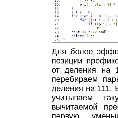
        f 
>>
 x
;
        p
[
i
]
=
 p
[
i 
-
1
]
+
 
}
int
 r 
=
0
;
for
(
int
 i 
=
0
;
 i 
<=
 n
for
(
int
 j 
=
 i 
+
 k
if
((
p
[
j
]
-
 p
[
                r
++;
    cout 
<<
 r 
<<
 endl
;
delete
[]
 p
;
}
Для более эффе
позиции префик
от деления на 
перебираем пар
деления на 111. 
учитываем та
вычитаемой пре
первую умен