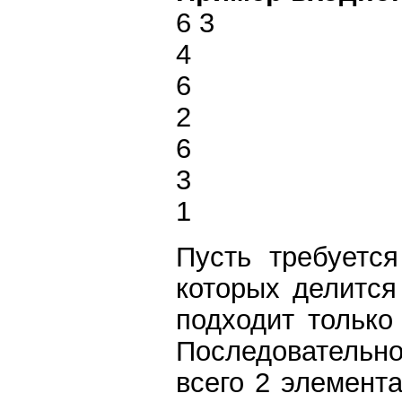
6 3
4
6
2
6
3
1
Пусть требуется
которых делится
подходит только 
Последовательнос
всего 2 элемент