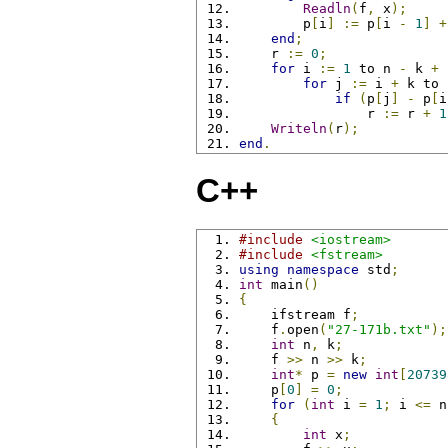
Readln
(
f
,
 x
);
        p
[
i
]
:=
 p
[
i 
-
1
]
+
end
;
    r 
:=
0
;
for
 i 
:=
1
 to n 
-
 k 
+
for
 j 
:=
 i 
+
 k to 
if
(
p
[
j
]
-
 p
[
i
                r 
:=
 r 
+
1
Writeln
(
r
);
end
.
C++
#include
<iostream>
#include
<fstream>
using
namespace
 std
;
int
 main
()
{
    ifstream f
;
    f
.
open
(
"27-171b.txt"
);
int
 n
,
 k
;
    f 
>>
 n 
>>
 k
;
int
*
 p 
=
new
int
[
20739
    p
[
0
]
=
0
;
for
(
int
 i 
=
1
;
 i 
<=
 n
{
int
 x
;