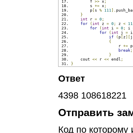
        f 
>>
 x
;
        s 
+=
 x
;
        p
[
s 
%
111
].
push_ba
}
int
 r 
=
0
;
for
(
int
 z 
=
0
;
 z 
<
11
for
(
int
 i 
=
0
;
 i 
for
(
int
 j 
=
 i
if
(
p
[
z
][
j
{
                    r 
+=
 p
break
;
}
    cout 
<<
 r 
<<
 endl
;
}
Ответ
4398 108618221
Отправить за
Код по которому 