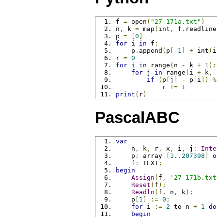
f 
=
 open
(
"27-171a.txt"
)
n
,
 k 
=
 map
(
int
,
 f
.
readline
p 
=
[
0
]
for
 i 
in
 f
:
    p
.
append
(
p
[-
1
]
+
 int
(
i
r 
=
0
for
 i 
in
 range
(
n 
-
 k 
+
1
):
for
 j 
in
 range
(
i 
+
 k
,
 
if
(
p
[
j
]
-
 p
[
i
])
%
            r 
+=
1
print
(
r
)
PascalABC
var
    n
,
 k
,
 r
,
 x
,
 i
,
 j
:
Inte
    p
:
 array 
[
1.
.
207398
]
o
    f
:
 TEXT
;
begin
Assign
(
f
,
'27-171b.txt
Reset
(
f
);
Readln
(
f
,
 n
,
 k
);
    p
[
1
]
:=
0
;
for
 i 
:=
2
 to n 
+
1
do
begin