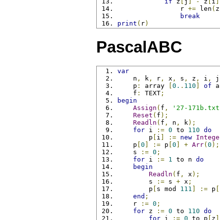
if
 z
[
j
]
-
 z
[
i
]
                r 
+=
 len
(
z
break
print
(
r
)
PascalABC
var
    n
,
 k
,
 r
,
 x
,
 s
,
 z
,
 i
,
 j
    p
:
 array 
[
0.
.
110
]
of
 a
    f
:
 TEXT
;
begin
Assign
(
f
,
'27-171b.txt
Reset
(
f
);
Readln
(
f
,
 n
,
 k
);
for
 i 
:=
0
 to 
110
do
        p
[
i
]
:=
new
Intege
    p
[
0
]
:=
 p
[
0
]
+
Arr
(
0
);
    s 
:=
0
;
for
 i 
:=
1
 to n 
do
begin
Readln
(
f
,
 x
);
        s 
:=
 s 
+
 x
;
        p
[
s mod 
111
]
:=
 p
[
end
;
    r 
:=
0
;
for
 z 
:=
0
 to 
110
do
for
 i 
:=
0
 to p
[
z
]