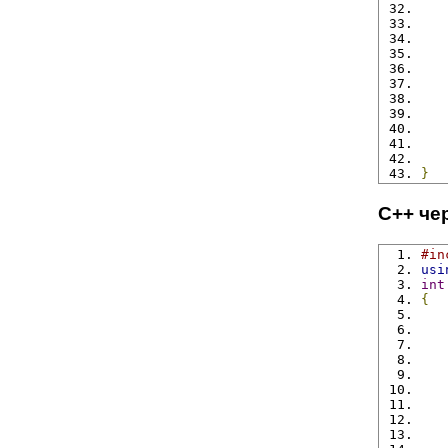
   
   
   
   
   
}
C++ че
#in
usi
int
{
   
   
   