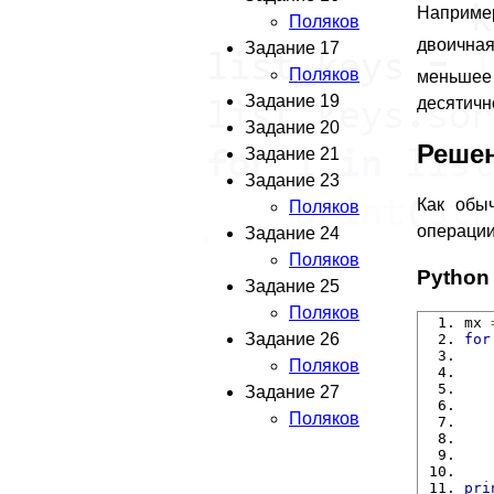
Например
Поляков
двоичная
Задание 17
Поляков
меньшее 
Задание 19
десятичн
Задание 20
Реше
Задание 21
Задание 23
Как обы
Поляков
операции
Задание 24
Поляков
Python
Задание 25
Поляков
mx 
Задание 26
for
   
Поляков
   
Задание 27
Поляков
   
   
   
pri