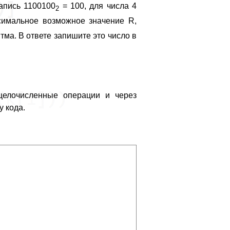
апись 1100100
= 100, для числа 4
2
симальное возможное значение R,
ма. В ответе запишите это число в
целочисленные операции и через
у кода.