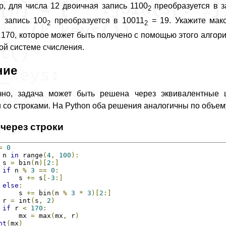
, для числа 12 двоичная запись 1100
преобразуется в з
2
 запись 100
преобразуется в 10011
= 19. Укажите мак
2
2
170, которое может быть получено с помощью этого алгорит
ой системе счисления.
ние
чно, задача может быть решена через эквивалентные 
 со строками. На Python оба решения аналогичны по объем
 через строки
=
0
 n 
in
 range
(
4
,
100
):
 s 
=
 bin
(
n
)[
2
:]
if
 n 
%
3
==
0
:
     s 
+=
 s
[-
3
:]
else
:
     s 
+=
 bin
(
n 
%
3
*
3
)[
2
:]
 r 
=
 int
(
s
,
2
)
if
 r 
<
170
:
     mx 
=
 max
(
mx
,
 r
)
nt
(
mx
)