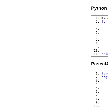
Python
mx 
for
   
   
   
   
pri
Pascal
fun
beg
   
   
   
   