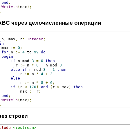
end
;
Writeln
(
max
);
.
ABC через целочисленные операции
 n
,
 max
,
 r
:
Integer
;
in
 max 
:=
0
;
for
 n 
:=
4
 to 
99
do
begin
if
 n mod 
3
=
0
then
       r 
:=
 n 
*
8
+
 n mod 
8
else
if
 n mod 
3
=
1
then
         r 
:=
 n 
*
4
+
3
else
         r 
:=
 n 
*
8
+
6
;
if
(
r 
<
170
)
and
(
r 
>
 max
)
then
         max 
:=
 r
;
end
;
Writeln
(
max
);
.
рез строки
clude
<iostream>