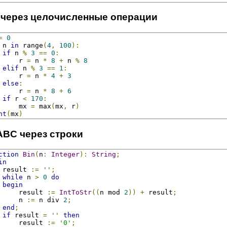
 через целочисленные операции
=
0
 n 
in
 range
(
4
,
100
):
if
 n 
%
3
==
0
:
     r 
=
 n 
*
8
+
 n 
%
8
elif
 n 
%
3
==
1
:
     r 
=
 n 
*
4
+
3
else
:
     r 
=
 n 
*
8
+
6
if
 r 
<
170
:
     mx 
=
 max
(
mx
,
 r
)
nt
(
mx
)
ABC через строки
ction
Bin
(
n
:
Integer
):
String
;
in
 result 
:=
''
;
while
 n 
>
0
do
begin
     result 
:=
IntToStr
((
n mod 
2
))
+
 result
;
     n 
:=
 n div 
2
;
end
;
if
 result 
=
''
then
     result 
:=
'0'
;