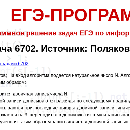
ЕГЭ-ПРОГР
аммное решение задач ЕГЭ по инфор
ча 6702. Источник: Поляков
 задачи 6702
тов) На вход алгоритма подаётся натуральное число N. Алг
им образом:
оится двоичная запись числа N.
той записи дописываются разряды по следующему правилу.
исываются три последние цифры двоичной записи; иначе
ожается на 3, переводится в двоичную систему и записывае
ученная таким образом запись является двоичной записью 