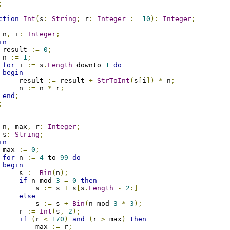
;
ction
Int
(
s
:
String
;
 r
:
Integer
:=
10
):
Integer
;
 n
,
 i
:
Integer
;
in
 result 
:=
0
;
 n 
:=
1
;
for
 i 
:=
 s
.
Length
 downto 
1
do
begin
     result 
:=
 result 
+
StrToInt
(
s
[
i
])
*
 n
;
     n 
:=
 n 
*
 r
;
end
;
;
 n
,
 max
,
 r
:
Integer
;
 s
:
String
;
in
 max 
:=
0
;
for
 n 
:=
4
 to 
99
do
begin
     s 
:=
Bin
(
n
);
if
 n mod 
3
=
0
then
         s 
:=
 s 
+
 s
[
s
.
Length
-
2
:]
else
         s 
:=
 s 
+
Bin
(
n mod 
3
*
3
);
     r 
:=
Int
(
s
,
2
);
if
(
r 
<
170
)
and
(
r 
>
 max
)
then
         max 
:=
 r
;