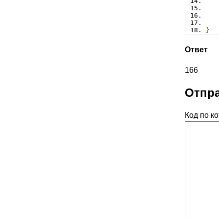
   
   
}
Ответ
166
Отпра
Код по к