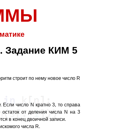
АММЫ
матике
. Задание КИМ 5
оритм строит по нему новое число R
 Если число N кратно 3, то справа
 остаток от деления числа N на 3
тся в конец двоичной записи.
искомого числа R.