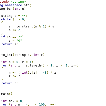
clude
<string>
ng
namespace
 std
;
ing bin
(
int
 n
)
 string s 
=
""
;
while
(
n 
>
0
)
{
     s 
=
 to_string
(
n 
%
2
)
+
 s
;
     n 
/=
2
;
}
if
(
s 
==
""
)
     s 
=
"0"
;
return
 s
;
 to_int
(
string s
,
int
 r
)
int
 n 
=
0
,
 z 
=
1
;
for
(
int
 i 
=
 s
.
length
()
-
1
;
 i 
>=
0
;
 i
--)
{
     n 
+=
((
int
)
s
[
i
]
-
48
)
*
 z
;
     z 
*=
 r
;
}
return
 n
;
 main
()
int
 max 
=
0
;
for
(
int
 n 
=
4
;
 n 
<
100
;
 n
++)