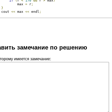
if
(
r 
<
170
&&
 r 
>
 max
)
         max 
=
 r
;
}
 cout 
<<
 max 
<<
 endl
;
вить замечание по решению
оторому имеется замечание: