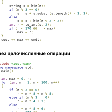
{
     string s 
=
 bin
(
n
);
if
(
n 
%
3
==
0
)
         s 
=
 s 
+
 s
.
substr
(
s
.
length
()
-
3
,
3
);
else
         s 
=
 s 
+
 bin
(
n 
%
3
*
3
);
int
 r 
=
 to_int
(
s
,
2
);
if
(
r 
<
170
&&
 r 
>
 max
)
         max 
=
 r
;
}
 cout 
<<
 max 
<<
 endl
;
рез целочисленные операции
clude
<iostream>
ng
namespace
 std
;
 main
()
int
 max 
=
0
,
 r
;
for
(
int
 n 
=
1
;
 n 
<
100
;
 n
++)
{
if
(
n 
%
3
==
0
)
         r 
=
 n 
*
8
+
 n 
%
8
;
else
if
(
n 
%
3
==
0
)
         r 
=
 n 
*
4
+
3
;
else
         r 
=
 n 
*
8
+
6
;