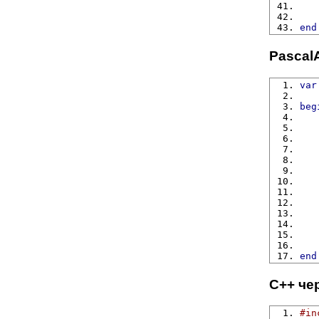
end
Pascal
var
   
beg
   
   
   
   
   
end
C++ че
#in