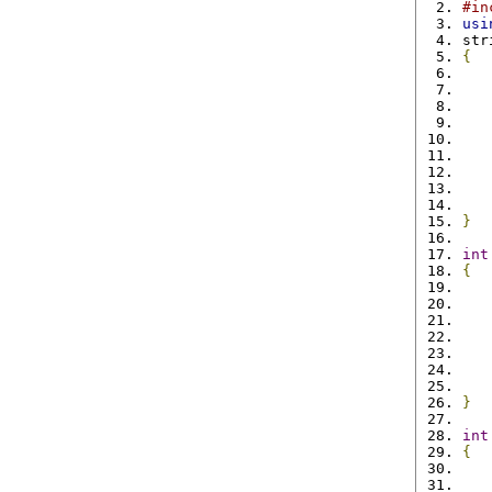
#in
usi
str
{
   
   
   
   
}
int
{
   
   
}
int
{