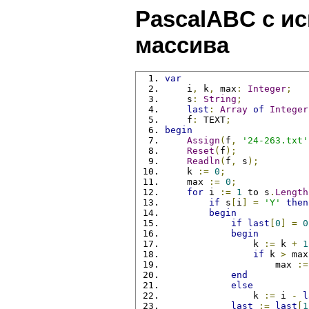
PascalABC с и
массива
var
    i
,
 k
,
 max
:
Integer
;
    s
:
String
;
last
:
Array
of
Integer
    f
:
 TEXT
;
begin
Assign
(
f
,
'24-263.txt'
Reset
(
f
);
Readln
(
f
,
 s
);
    k 
:=
0
;
    max 
:=
0
;
for
 i 
:=
1
 to s
.
Length
if
 s
[
i
]
=
'Y'
then
begin
if
last
[
0
]
=
0
begin
                k 
:=
 k 
+
1
if
 k 
>
 max
                    max 
:=
end
else
                k 
:=
 i 
-
l
last
:=
last
[
1