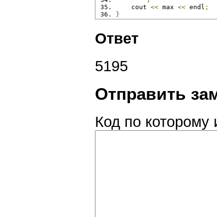
    cout 
<<
 max 
<<
 endl
;
}
Ответ
5195
Отправить за
Код по которому 