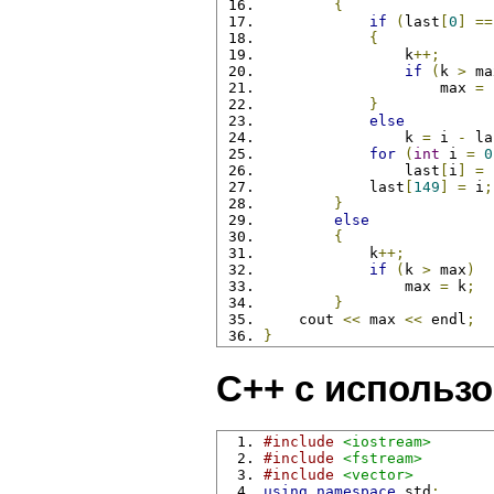
{
if
(
last
[
0
]
==
{
                k
++;
if
(
k 
>
 ma
                    max 
=
 
}
else
                k 
=
 i 
-
 la
for
(
int
 i 
=
0
                last
[
i
]
=
 
            last
[
149
]
=
 i
;
}
else
{
            k
++;
if
(
k 
>
 max
)
                max 
=
 k
;
}
    cout 
<<
 max 
<<
 endl
;
}
C++ с использо
#include
<iostream>
#include
<fstream>
#include
<vector>
using
namespace
 std
;