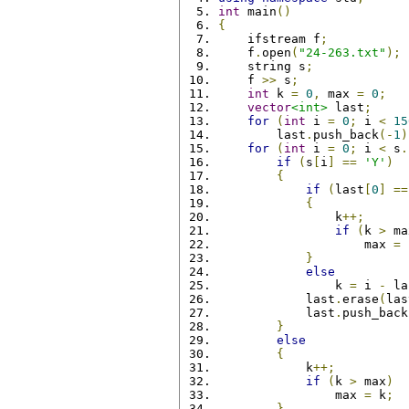
int
 main
()
{
    ifstream f
;
    f
.
open
(
"24-263.txt"
);
    string s
;
    f 
>>
 s
;
int
 k 
=
0
,
 max 
=
0
;
vector
<int>
 last
;
for
(
int
 i 
=
0
;
 i 
<
15
        last
.
push_back
(-
1
)
for
(
int
 i 
=
0
;
 i 
<
 s
.
if
(
s
[
i
]
==
'Y'
)
{
if
(
last
[
0
]
==
{
                k
++;
if
(
k 
>
 ma
                    max 
=
 
}
else
                k 
=
 i 
-
 la
            last
.
erase
(
las
            last
.
push_back
}
else
{
            k
++;
if
(
k 
>
 max
)
                max 
=
 k
;
}