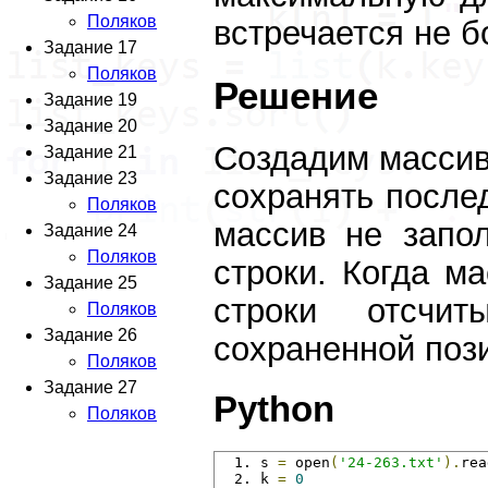
Поляков
встречается не б
Задание 17
Поляков
Решение
Задание 19
Задание 20
Создадим массив/
Задание 21
Задание 23
сохранять послед
Поляков
массив не запо
Задание 24
Поляков
строки. Когда м
Задание 25
строки отсчи
Поляков
Задание 26
сохраненной пози
Поляков
Задание 27
Python
Поляков
s 
=
 open
(
'24-263.txt'
).
rea
k 
=
0