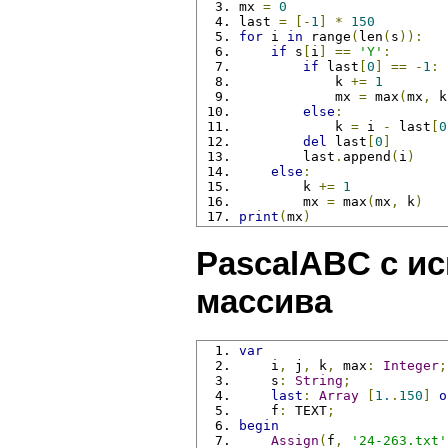
mx 
=
0
last 
=
[-
1
]
*
150
for
 i 
in
 range
(
len
(
s
)):
if
 s
[
i
]
==
'Y'
:
if
 last
[
0
]
==
-
1
:
            k 
+=
1
            mx 
=
 max
(
mx
,
 k
else
:
            k 
=
 i 
-
 last
[
0
del
 last
[
0
]
        last
.
append
(
i
)
else
:
        k 
+=
1
        mx 
=
 max
(
mx
,
 k
)
print
(
mx
)
PascalABC с и
массива
var
    i
,
 j
,
 k
,
 max
:
Integer
;
    s
:
String
;
last
:
Array
[
1.
.
150
]
o
    f
:
 TEXT
;
begin
Assign
(
f
,
'24-263.txt'