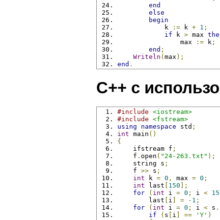
end
else
begin
            k 
:=
 k 
+
1
;
if
 k 
>
 max 
the
                max 
:=
 k
;
end
;
Writeln
(
max
);
end
.
C++ с использ
#include
<iostream>
#include
<fstream>
using
namespace
 std
;
int
 main
()
{
    ifstream f
;
    f
.
open
(
"24-263.txt"
);
    string s
;
    f 
>>
 s
;
int
 k 
=
0
,
 max 
=
0
;
int
 last
[
150
];
for
(
int
 i 
=
0
;
 i 
<
15
        last
[
i
]
=
-
1
;
for
(
int
 i 
=
0
;
 i 
<
 s
.
if
(
s
[
i
]
==
'Y'
)