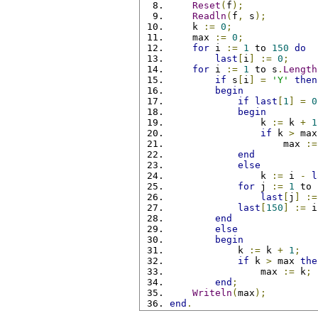
Reset
(
f
);
Readln
(
f
,
 s
);
    k 
:=
0
;
    max 
:=
0
;
for
 i 
:=
1
 to 
150
do
last
[
i
]
:=
0
;
for
 i 
:=
1
 to s
.
Length
if
 s
[
i
]
=
'Y'
then
begin
if
last
[
1
]
=
0
begin
                k 
:=
 k 
+
1
if
 k 
>
 max
                    max 
:=
end
else
                k 
:=
 i 
-
l
for
 j 
:=
1
 to 
last
[
j
]
:=
last
[
150
]
:=
 i
end
else
begin
            k 
:=
 k 
+
1
;
if
 k 
>
 max 
the
                max 
:=
 k
;
end
;
Writeln
(
max
);
end
.