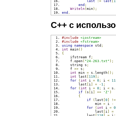
last
:=
last
[
1
end
;
Writeln
(
min
);
end
.
C++ с использ
#include
<iostream>
#include
<fstream>
using
namespace
 std
;
int
 main
()
{
    ifstream f
;
    f
.
open
(
"24-263.txt"
);
    string s
;
    f 
>>
 s
;
int
 min 
=
 s
.
length
();
int
 last
[
119
];
for
(
int
 i 
=
0
;
 i 
<
11
        last
[
i
]
=
-
1
;
for
(
int
 i 
=
0
;
 i 
<
 s
.
if
(
s
[
i
]
==
'Z'
)
{
if
(
last
[
0
]
!=
                min 
=
 i 
-
 
for
(
int
 i 
=
0
                last
[
i
]
=
 
            last
[
118
]
=
 i
;