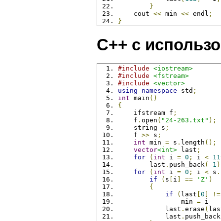
}
    cout 
<<
 min 
<<
 endl
;
}
C++ с использо
#include
<iostream>
#include
<fstream>
#include
<vector>
using
namespace
 std
;
int
 main
()
{
    ifstream f
;
    f
.
open
(
"24-263.txt"
);
    string s
;
    f 
>>
 s
;
int
 min 
=
 s
.
length
();
vector
<int>
 last
;
for
(
int
 i 
=
0
;
 i 
<
11
        last
.
push_back
(-
1
)
for
(
int
 i 
=
0
;
 i 
<
 s
.
if
(
s
[
i
]
==
'Z'
)
{
if
(
last
[
0
]
!=
                min 
=
 i 
-
 
            last
.
erase
(
las
            last
.
push_back