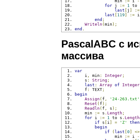
                min 
:=
 i 
-
for
 j 
:=
1
 to 
last
[
j
]
:=
last
[
119
]
:=
 i
end
;
Writeln
(
min
);
end
.
PascalABC с и
массива
var
    i
,
 min
:
Integer
;
    s
:
String
;
last
:
Array
of
Integer
    f
:
 TEXT
;
begin
Assign
(
f
,
'24-263.txt'
Reset
(
f
);
Readln
(
f
,
 s
);
    min 
:=
 s
.
Length
;
for
 i 
:=
1
 to s
.
Length
if
 s
[
i
]
=
'Z'
then
begin
if
(
last
[
0
]
<>
                min 
:=
 i 
-