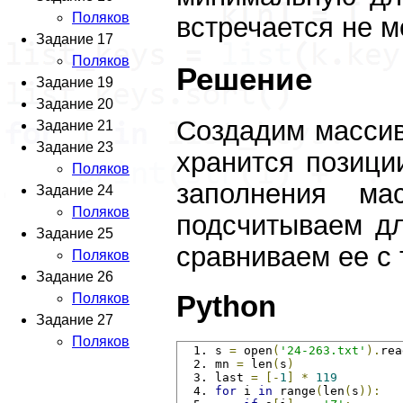
Поляков
встречается не м
Задание 17
Поляков
Решение
Задание 19
Задание 20
Создадим массив/
Задание 21
Задание 23
хранится позици
Поляков
заполнения ма
Задание 24
Поляков
подсчитываем дл
Задание 25
сравниваем ее с
Поляков
Задание 26
Python
Поляков
Задание 27
Поляков
s 
=
 open
(
'24-263.txt'
).
rea
mn 
=
 len
(
s
)
last 
=
[-
1
]
*
119
for
 i 
in
 range
(
len
(
s
)):