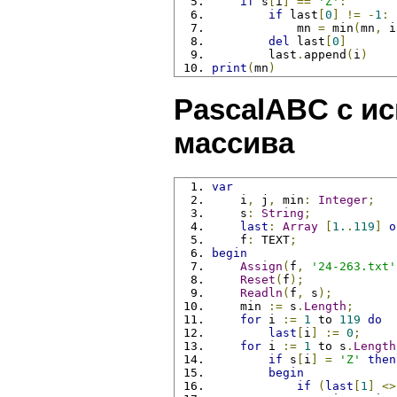
if
 s
[
i
]
==
'Z'
:
if
 last
[
0
]
!=
-
1
:
            mn 
=
 min
(
mn
,
 i
del
 last
[
0
]
        last
.
append
(
i
)
print
(
mn
)
PascalABC с и
массива
var
    i
,
 j
,
 min
:
Integer
;
    s
:
String
;
last
:
Array
[
1.
.
119
]
o
    f
:
 TEXT
;
begin
Assign
(
f
,
'24-263.txt'
Reset
(
f
);
Readln
(
f
,
 s
);
    min 
:=
 s
.
Length
;
for
 i 
:=
1
 to 
119
do
last
[
i
]
:=
0
;
for
 i 
:=
1
 to s
.
Length
if
 s
[
i
]
=
'Z'
then
begin
if
(
last
[
1
]
<>