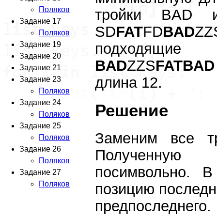
Поляков
тройки BAD и
Задание 17
SD
FAT
FD
BAD
ZZ
Поляков
Задание 19
подходящие
Задание 20
BAD
ZZS
FATBAD
Задание 21
длина 12.
Задание 23
Поляков
Задание 24
Решение
Поляков
Задание 25
Заменим все т
Поляков
Задание 26
Полученную 
Поляков
посимвольно. В
Задание 27
Поляков
позицию последне
предпоследнего.