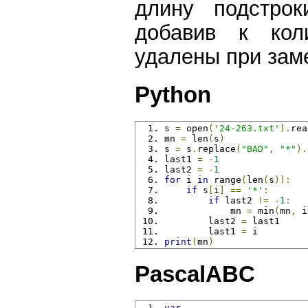
длину подстрок
добавив к кол
удалены при зам
Python
s 
=
 open
(
'24-263.txt'
).
rea
mn 
=
 len
(
s
)
s 
=
 s
.
replace
(
"BAD"
,
"*"
).
last1 
=
-
1
last2 
=
-
1
for
 i 
in
 range
(
len
(
s
)):
if
 s
[
i
]
==
'*'
:
if
 last2 
!=
-
1
:
            mn 
=
 min
(
mn
,
 i
        last2 
=
 last1
        last1 
=
 i
print
(
mn
)
PascalABC
var