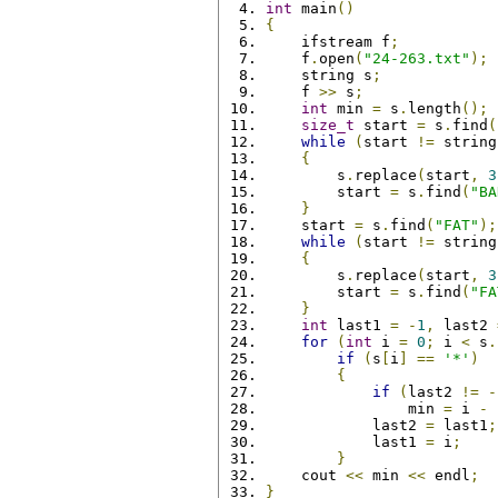
int
 main
()
{
    ifstream f
;
    f
.
open
(
"24-263.txt"
);
    string s
;
    f 
>>
 s
;
int
 min 
=
 s
.
length
();
size_t
 start 
=
 s
.
find
(
while
(
start 
!=
 string
{
        s
.
replace
(
start
,
3
        start 
=
 s
.
find
(
"BA
}
    start 
=
 s
.
find
(
"FAT"
);
while
(
start 
!=
 string
{
        s
.
replace
(
start
,
3
        start 
=
 s
.
find
(
"FA
}
int
 last1 
=
-
1
,
 last2 
for
(
int
 i 
=
0
;
 i 
<
 s
.
if
(
s
[
i
]
==
'*'
)
{
if
(
last2 
!=
-
                min 
=
 i 
-
 
            last2 
=
 last1
;
            last1 
=
 i
;
}
    cout 
<<
 min 
<<
 endl
;
}