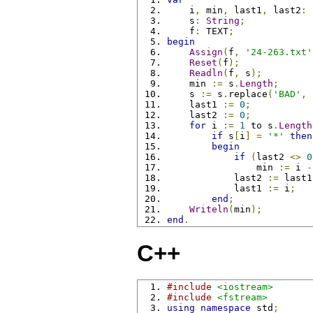
    i
,
 min
,
 last1
,
 last2
:
    s
:
String
;
    f
:
 TEXT
;
begin
Assign
(
f
,
'24-263.txt'
Reset
(
f
);
Readln
(
f
,
 s
);
    min 
:=
 s
.
Length
;
    s 
:=
 s
.
replace
(
'BAD'
,
    last1 
:=
0
;
    last2 
:=
0
;
for
 i 
:=
1
 to s
.
Length
if
 s
[
i
]
=
'*'
then
begin
if
(
last2 
<>
0
                min 
:=
 i 
-
            last2 
:=
 last1
            last1 
:=
 i
;
end
;
Writeln
(
min
);
end
.
C++
#include
<iostream>
#include
<fstream>
using
namespace
 std
;