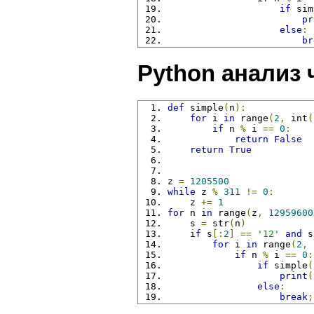
if
 sim
pr
else
:
br
Python анализ 
def
 simple
(
n
):
for
 i 
in
 range
(
2
,
 int
(
if
 n 
%
 i 
==
0
:
return
False
return
True
z 
=
1205500
while
 z 
%
311
!=
0
:
    z 
+=
1
for
 n 
in
 range
(
z
,
12959600
    s 
=
 str
(
n
)
if
 s
[:
2
]
==
'12'
and
 s
for
 i 
in
 range
(
2
,
 
if
 n 
%
 i 
==
0
:
if
 simple
(
print
(
else
:
break
;