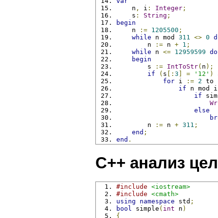
var
    n
,
 i
:
Integer
;
    s
:
String
;
begin
    n 
:=
1205500
;
while
 n mod 
311
<>
0
d
        n 
:=
 n 
+
1
;
while
 n 
<=
12959599
do
begin
        s 
:=
IntToStr
(
n
);
if
(
s
[:
3
]
=
'12'
)
for
 i 
:=
2
 to 
if
 n mod i
if
 sim
Wr
else
br
        n 
:=
 n 
+
311
;
end
;
end
.
C++ анализ це
#include
<iostream>
#include
<cmath>
using
namespace
 std
;
bool
 simple
(
int
 n
)
{