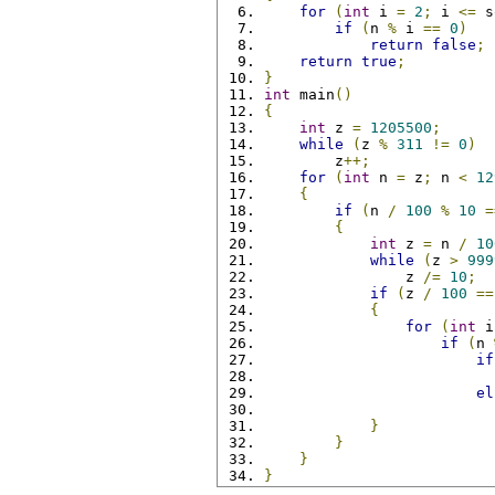
for
(
int
 i 
=
2
;
 i 
<=
 s
if
(
n 
%
 i 
==
0
)
return
false
;
return
true
;
}
int
 main
()
{
int
 z 
=
1205500
;
while
(
z 
%
311
!=
0
)
        z
++;
for
(
int
 n 
=
 z
;
 n 
<
12
{
if
(
n 
/
100
%
10
=
{
int
 z 
=
 n 
/
10
while
(
z 
>
999
                z 
/=
10
;
if
(
z 
/
100
==
{
for
(
int
 i
if
(
n 
if
                          
el
}
}
}
}