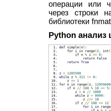
операции или ч
через строки н
библиотеки fnmat
Python анализ
def
 simple
(
n
):
for
 i 
in
 range
(
2
,
 int
(
if
 n 
%
 i 
==
0
:
return
False
return
True
z 
=
1205500
while
 z 
%
311
!=
0
:
    z 
+=
1
for
 n 
in
 range
(
z
,
12959600
if
 n 
//
100
%
10
==
5
:
        z 
=
 n 
//
1000
while
 z 
>
9999
:
            z 
//=
10
if
 z 
//
100
==
12
for
 i 
in
 range
if
 n 
%
 i 
=