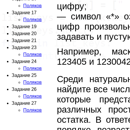
цифру;
Поляков
Задание 17
— символ «*» о
Поляков
цифр произволь
Задание 19
Задание 20
задавать и пусту
Задание 21
Задание 23
Например, мас
Поляков
123405 и 1230042
Задание 24
Поляков
Задание 25
Среди натурал
Поляков
найдите все числ
Задание 26
Поляков
которые предст
Задание 27
различных прос
Поляков
остатка. В отве
порядке возрас