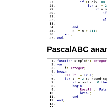
if
(
z div 
100
for
 i 
:=
2
if
 n m
if
el
end
;
        n 
:=
 n 
+
311
;
end
;
end
.
PascalABC анал
function
 simple
(
n
:
Integer
var
    i
:
Integer
;
begin
Result
:=
True
;
for
 i 
:=
2
 to round
(
sq
if
 n mod i 
=
0
the
begin
Result
:=
Fals
break
;
end
;
end
;