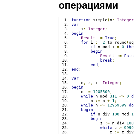
операциями
function
 simple
(
n
:
Integer
var
    i
:
Integer
;
begin
Result
:=
True
;
for
 i 
:=
2
 to round
(
sq
if
 n mod i 
=
0
the
begin
Result
:=
Fals
break
;
end
;
end
;
var
    n
,
 z
,
 i
:
Integer
;
begin
    n 
:=
1205500
;
while
 n mod 
311
<>
0
d
        n 
:=
 n 
+
1
;
while
 n 
<=
12959599
do
begin
if
 n div 
100
 mod 
1
begin
            z 
:=
 n div 
100
while
 z 
>
9999
                z 
:=
 z div