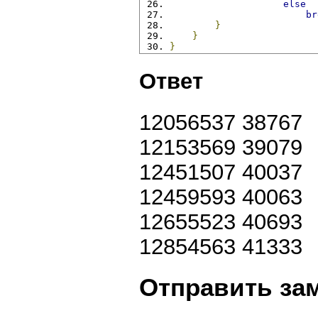
else
br
}
}
}
Ответ
12056537 38767
12153569 39079
12451507 40037
12459593 40063
12655523 40693
12854563 41333
Отправить за