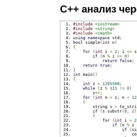
C++ анализ чер
#include
<iostream>
#include
<string>
#include
<cmath>
using
namespace
 std
;
bool
 simple
(
int
 n
)
{
for
(
int
 i 
=
2
;
 i 
<=
 s
if
(
n 
%
 i 
==
0
)
return
false
;
return
true
;
}
int
 main
()
{
int
 z 
=
1205500
;
while
(
z 
%
311
!=
0
)
        z
++;
for
(
int
 n 
=
 z
;
 n 
<
12
{
        string s 
=
 to_stri
if
(
s
.
substr
(
0
,
2
)
{
for
(
int
 i 
=
2
if
(
n 
%
 i 
if
(
si
                        co