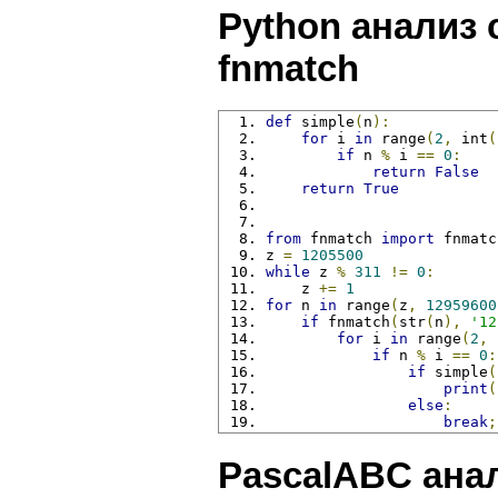
Python анализ
fnmatch
def
 simple
(
n
):
for
 i 
in
 range
(
2
,
 int
(
if
 n 
%
 i 
==
0
:
return
False
return
True
from
 fnmatch 
import
 fnmatc
z 
=
1205500
while
 z 
%
311
!=
0
:
    z 
+=
1
for
 n 
in
 range
(
z
,
12959600
if
 fnmatch
(
str
(
n
),
'12
for
 i 
in
 range
(
2
,
 
if
 n 
%
 i 
==
0
:
if
 simple
(
print
(
else
:
break
;
PascalABC ана