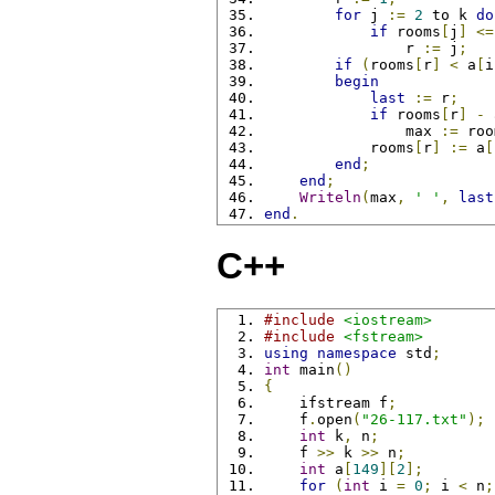
for
 j 
:=
2
 to k 
do
if
 rooms
[
j
]
<=
                r 
:=
 j
;
if
(
rooms
[
r
]
<
 a
[
i
begin
last
:=
 r
;
if
 rooms
[
r
]
-
 
                max 
:=
 roo
            rooms
[
r
]
:=
 a
[
end
;
end
;
Writeln
(
max
,
' '
,
last
end
.
C++
#include
<iostream>
#include
<fstream>
using
namespace
 std
;
int
 main
()
{
    ifstream f
;
    f
.
open
(
"26-117.txt"
);
int
 k
,
 n
;
    f 
>>
 k 
>>
 n
;
int
 a
[
149
][
2
];
for
(
int
 i 
=
0
;
 i 
<
 n
;