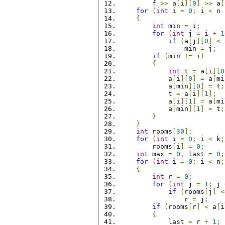
        f 
>>
 a
[
i
][
0
]
>>
 a
[
for
(
int
 i 
=
0
;
 i 
<
 n 
{
int
 min 
=
 i
;
for
(
int
 j 
=
 i 
+
1
if
(
a
[
j
][
0
]
<
 
                min 
=
 j
;
if
(
min 
!=
 i
)
{
int
 t 
=
 a
[
i
][
0
            a
[
i
][
0
]
=
 a
[
mi
            a
[
min
][
0
]
=
 t
;
            t 
=
 a
[
i
][
1
];
            a
[
i
][
1
]
=
 a
[
mi
            a
[
min
][
1
]
=
 t
;
}
}
int
 rooms
[
30
];
for
(
int
 i 
=
0
;
 i 
<
 k
;
        rooms
[
i
]
=
0
;
int
 max 
=
0
,
 last 
=
0
;
for
(
int
 i 
=
0
;
 i 
<
 n
;
{
int
 r 
=
0
;
for
(
int
 j 
=
1
;
 j 
if
(
rooms
[
j
]
<
                r 
=
 j
;
if
(
rooms
[
r
]
<
 a
[
i
{
            last 
=
 r 
+
1
;