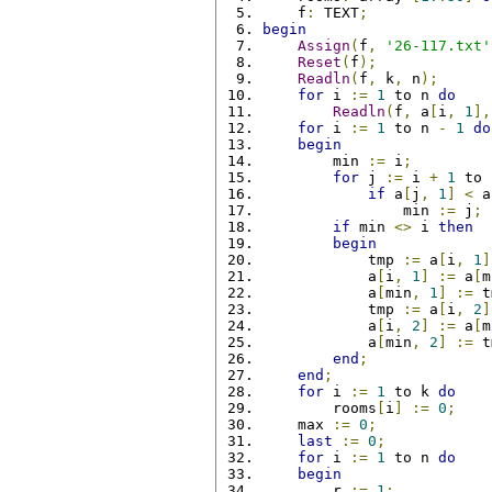
    f
:
 TEXT
;
begin
Assign
(
f
,
'26-117.txt'
Reset
(
f
);
Readln
(
f
,
 k
,
 n
);
for
 i 
:=
1
 to n 
do
Readln
(
f
,
 a
[
i
,
1
],
for
 i 
:=
1
 to n 
-
1
do
begin
        min 
:=
 i
;
for
 j 
:=
 i 
+
1
 to 
if
 a
[
j
,
1
]
<
 a
                min 
:=
 j
;
if
 min 
<>
 i 
then
begin
            tmp 
:=
 a
[
i
,
1
]
            a
[
i
,
1
]
:=
 a
[
m
            a
[
min
,
1
]
:=
 t
            tmp 
:=
 a
[
i
,
2
]
            a
[
i
,
2
]
:=
 a
[
m
            a
[
min
,
2
]
:=
 t
end
;
end
;
for
 i 
:=
1
 to k 
do
        rooms
[
i
]
:=
0
;
    max 
:=
0
;
last
:=
0
;
for
 i 
:=
1
 to n 
do
begin
        r 
:=
1
;