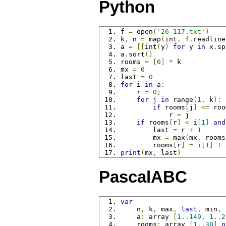
Python
f 
=
 open
(
'26-117.txt'
)
k
,
 n 
=
 map
(
int
,
 f
.
readline
a 
=
[[
int
(
y
)
for
 y 
in
 x
.
sp
a
.
sort
()
rooms 
=
[
0
]
*
 k
mx 
=
0
last 
=
0
for
 i 
in
 a
:
    r 
=
0
;
for
 j 
in
 range
(
1
,
 k
):
if
 rooms
[
j
]
<=
 roo
            r 
=
 j
if
 rooms
[
r
]
<
 i
[
1
]
and
        last 
=
 r 
+
1
        mx 
=
 max
(
mx
,
 rooms
        rooms
[
r
]
=
 i
[
1
]
+
print
(
mx
,
 last
)
PascalABC
var
    n
,
 k
,
 max
,
last
,
 min
,
 
    a
:
 array 
[
1.
.
149
,
1.
.
2
    rooms
:
 array 
[
1.
.
30
]
o