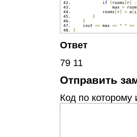
if
(
rooms
[
r
]
-
                max 
=
 room
            rooms
[
r
]
=
 a
[
i
}
}
    cout 
<<
 max 
<<
" "
<<
 
}
Ответ
79 11
Отправить за
Код по которому 