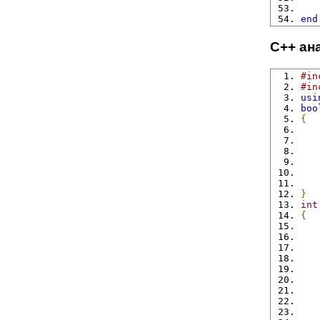
end
C++ ан
#in
#in
usi
boo
{
}
int
{
   