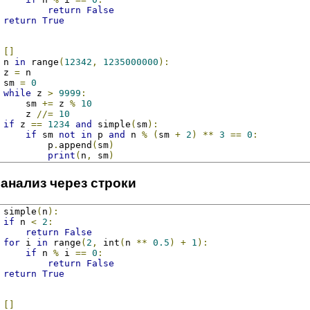
return
False
return
True
[]
 n 
in
 range
(
12342
,
1235000000
):
 z 
=
 n
 sm 
=
0
while
 z 
>
9999
:
     sm 
+=
 z 
%
10
     z 
//=
10
if
 z 
==
1234
and
 simple
(
sm
):
if
 sm 
not
in
 p 
and
 n 
%
(
sm 
+
2
)
**
3
==
0
:
         p
.
append
(
sm
)
print
(
n
,
 sm
)
 анализ через строки
 simple
(
n
):
if
 n 
<
2
:
return
False
for
 i 
in
 range
(
2
,
 int
(
n 
**
0.5
)
+
1
):
if
 n 
%
 i 
==
0
:
return
False
return
True
[]