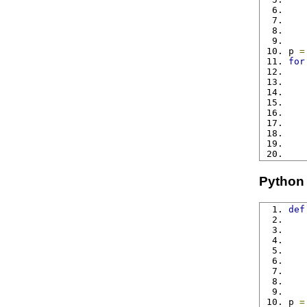
p 
=
for
   
   
   
   
   
Python
def
p 
=