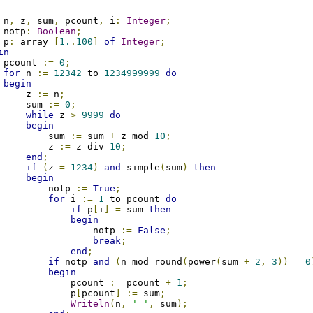
 n
,
 z
,
 sum
,
 pcount
,
 i
:
Integer
;
 notp
:
Boolean
;
 p
:
 array 
[
1.
.
100
]
of
Integer
;
in
 pcount 
:=
0
;
for
 n 
:=
12342
 to 
1234999999
do
begin
     z 
:=
 n
;
     sum 
:=
0
;
while
 z 
>
9999
do
begin
         sum 
:=
 sum 
+
 z mod 
10
;
         z 
:=
 z div 
10
;
end
;
if
(
z 
=
1234
)
and
 simple
(
sum
)
then
begin
         notp 
:=
True
;
for
 i 
:=
1
 to pcount 
do
if
 p
[
i
]
=
 sum 
then
begin
                 notp 
:=
False
;
break
;
end
;
if
 notp 
and
(
n mod round
(
power
(
sum 
+
2
,
3
))
=
0
begin
             pcount 
:=
 pcount 
+
1
;
             p
[
pcount
]
:=
 sum
;
Writeln
(
n
,
' '
,
 sum
);