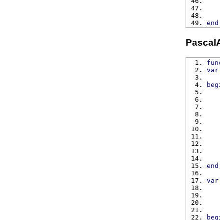
end
Pascal
fun
var
   
beg
end
var
   
   
   
   
beg