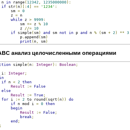
 n 
in
 range
(
12342
,
1235000000
):
if
 str
(
n
)[:
4
]
==
'1234'
:
     sm 
=
0
     z 
=
 n
while
 z 
>
9999
:
         sm 
+=
 z 
%
10
         z 
//=
10
if
 simple
(
sm
)
and
 sm 
not
in
 p 
and
 n 
%
(
sm 
+
2
)
**
3
         p
.
append
(
sm
)
print
(
n
,
 sm
)
ABC анализ целочисленными операциями
ction
 simple
(
n
:
Integer
):
Boolean
;
 i
:
Integer
;
in
if
 n 
<
2
then
Result
:=
False
else
Result
:=
True
;
for
 i 
:=
2
 to round
(
sqrt
(
n
))
do
if
 n mod i 
=
0
then
begin
Result
:=
False
;
break
;
end
;
;