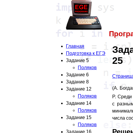
Прогр
Главная
Зада
Подготовка к ЕГЭ
25
Задание 5
Поляков
Задание 6
Страница
Задание 8
(А. Богд
Задание 12
Поляков
P. Среди
Задание 14
с разным
Поляков
минималь
Задание 15
числа со
Поляков
Реше
Задание 16