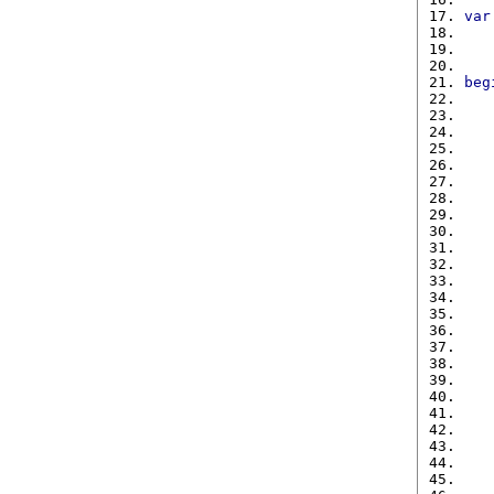
var
   
   
   
beg
   
   
   
   
   
   
   
   
   