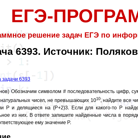
ЕГЭ-ПРОГР
аммное решение задач ЕГЭ по инфор
ча 6393. Источник: Поляко
 задачи 6393
анов) Обозначим символом # последовательность цифр, су
10
 натуральных чисел, не превышающих 10
, найдите все ч
и P и делящиеся на (P+2)3. Если для какого-то P найде
ное из них. В ответе запишите найденные числа в порядк
ответствующее ему значение P.
ние