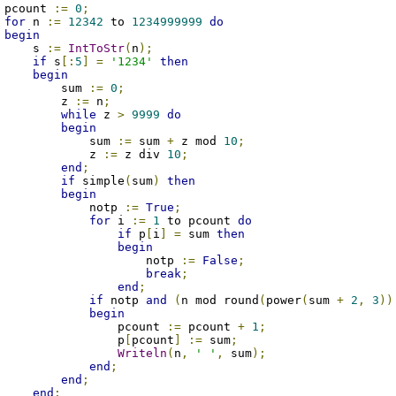
 pcount 
:=
0
;
for
 n 
:=
12342
 to 
1234999999
do
begin
     s 
:=
IntToStr
(
n
);
if
 s
[:
5
]
=
'1234'
then
begin
         sum 
:=
0
;
         z 
:=
 n
;
while
 z 
>
9999
do
begin
             sum 
:=
 sum 
+
 z mod 
10
;
             z 
:=
 z div 
10
;
end
;
if
 simple
(
sum
)
then
begin
             notp 
:=
True
;
for
 i 
:=
1
 to pcount 
do
if
 p
[
i
]
=
 sum 
then
begin
                     notp 
:=
False
;
break
;
end
;
if
 notp 
and
(
n mod round
(
power
(
sum 
+
2
,
3
))
begin
                 pcount 
:=
 pcount 
+
1
;
                 p
[
pcount
]
:=
 sum
;
Writeln
(
n
,
' '
,
 sum
);
end
;
end
;
end
;