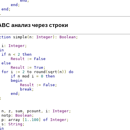
end
;
end
;
end
;
.
ABC анализ через строки
ction
 simple
(
n
:
Integer
):
Boolean
;
 i
:
Integer
;
in
if
 n 
<
2
then
Result
:=
False
else
Result
:=
True
;
for
 i 
:=
2
 to round
(
sqrt
(
n
))
do
if
 n mod i 
=
0
then
begin
Result
:=
False
;
break
;
end
;
;
 n
,
 z
,
 sum
,
 pcount
,
 i
:
Integer
;
 notp
:
Boolean
;
 p
:
 array 
[
1.
.
100
]
of
Integer
;
 s
:
String
;
in