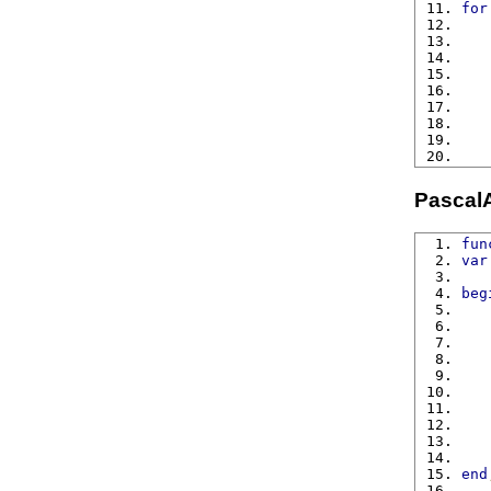
for
   
   
   
   
   
Pascal
fun
var
   
beg
end