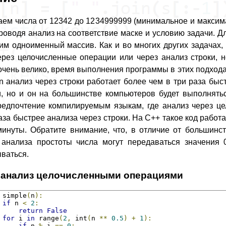
ем числа от 12342 до 1234999999 (минимальное и макси
проводя анализ на соответствие маске и условию задачи. 
им одноименный массив. Как и во многих других задачах,
рез целочисленные операции или через анализ строки, но
очень велико, время выполнения программы в этих подходах
n анализ через строки работает более чем в три раза бы
, но и он на большинстве компьютеров будет выполнять
редпочтение компилируемым языкам, где анализ через ц
аза быстрее анализа через строки. На C++ такое код работа
минуты. Обратите внимание, что, в отличие от большинст
анализа простоты числа могут передаваться значения 
ваться.
 анализ целочисленными операциями
 simple
(
n
):
if
 n 
<
2
:
return
False
for
 i 
in
 range
(
2
,
 int
(
n 
**
0.5
)
+
1
):
if
 n 
%
 i 
==
0
: