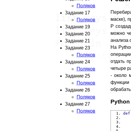
Поляков
Перебира
Задание 17
маске), 
Поляков
P создад
Задание 19
можно че
Задание 20
анализа 
Задание 21
На Pytho
Задание 23
операции
Поляков
отдать п
Задание 24
четыре р
Поляков
- около 
Задание 25
функции 
Поляков
обрабаты
Задание 26
Поляков
Python
Задание 27
Поляков
def