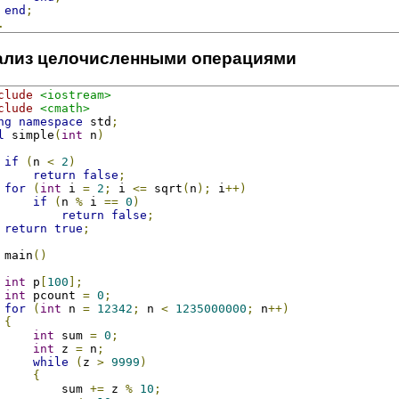
end
;
.
ализ целочисленными операциями
clude
<iostream>
clude
<cmath>
ng
namespace
 std
;
l
 simple
(
int
 n
)
if
(
n 
<
2
)
return
false
;
for
(
int
 i 
=
2
;
 i 
<=
 sqrt
(
n
);
 i
++)
if
(
n 
%
 i 
==
0
)
return
false
;
return
true
;
 main
()
int
 p
[
100
];
int
 pcount 
=
0
;
for
(
int
 n 
=
12342
;
 n 
<
1235000000
;
 n
++)
{
int
 sum 
=
0
;
int
 z 
=
 n
;
while
(
z 
>
9999
)
{
         sum 
+=
 z 
%
10
;