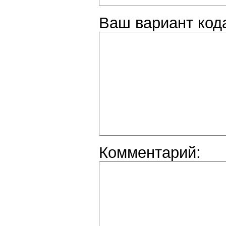
Ваш вариант код
Комментарий: