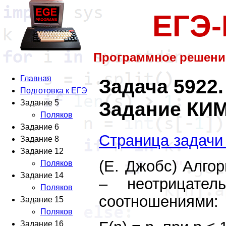
ЕГЭ
Программное решени
Главная
Задача 5922.
Подготовка к ЕГЭ
Задание КИМ
Задание 5
Поляков
Задание 6
Страница задачи
Задание 8
Задание 12
(Е. Джобс) Алгор
Поляков
Задание 14
– неотрицател
Поляков
соотношениями:
Задание 15
Поляков
Задание 16