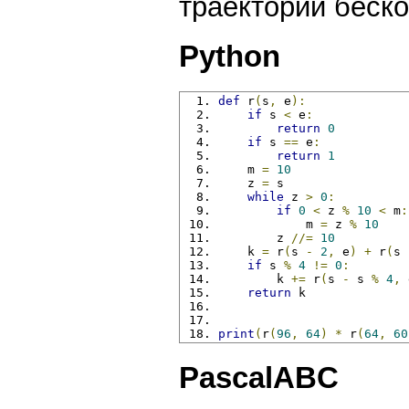
траекторий беско
Python
def
 r
(
s
,
 e
):
if
 s 
<
 e
:
return
0
if
 s 
==
 e
:
return
1
    m 
=
10
    z 
=
 s
while
 z 
>
0
:
if
0
<
 z 
%
10
<
 m
:
            m 
=
 z 
%
10
        z 
//=
10
    k 
=
 r
(
s 
-
2
,
 e
)
+
 r
(
s 
if
 s 
%
4
!=
0
:
        k 
+=
 r
(
s 
-
 s 
%
4
,
 
return
 k
print
(
r
(
96
,
64
)
*
 r
(
64
,
60
PascalABC