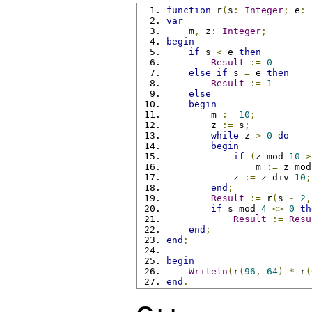
function
 r
(
s
:
Integer
;
 e
:
var
    m
,
 z
:
Integer
;
begin
if
 s 
<
 e 
then
Result
:=
0
else
if
 s 
=
 e 
then
Result
:=
1
else
begin
        m 
:=
10
;
        z 
:=
 s
;
while
 z 
>
0
do
begin
if
(
z mod 
10
>
                m 
:=
 z mod
            z 
:=
 z div 
10
;
end
;
Result
:=
 r
(
s 
-
2
,
if
 s mod 
4
<>
0
th
Result
:=
Resu
end
;
end
;
begin
Writeln
(
r
(
96
,
64
)
*
 r
(
end
.