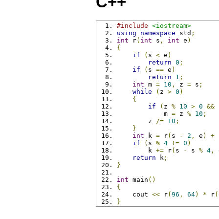
C++
#include
<iostream>
using
namespace
 std
;
int
 r
(
int
 s
,
int
 e
)
{
if
(
s 
<
 e
)
return
0
;
if
(
s 
==
 e
)
return
1
;
int
 m 
=
10
,
 z 
=
 s
;
while
(
z 
>
0
)
{
if
(
z 
%
10
>
0
&&
 
            m 
=
 z 
%
10
;
        z 
/=
10
;
}
int
 k 
=
 r
(
s 
-
2
,
 e
)
+
 
if
(
s 
%
4
!=
0
)
        k 
+=
 r
(
s 
-
 s 
%
4
,
 
return
 k
;
}
int
 main
()
{
    cout 
<<
 r
(
96
,
64
)
*
 r
(
}