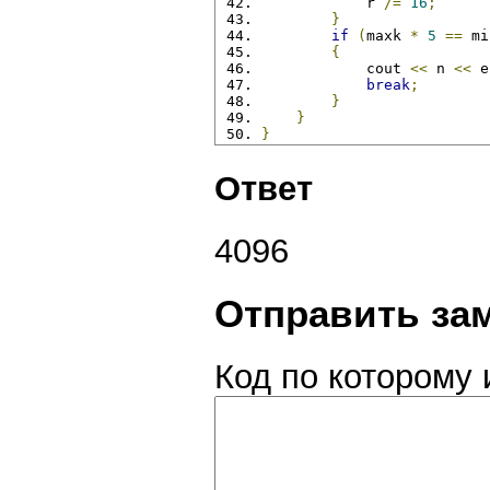
            r 
/=
16
;
}
if
(
maxk 
*
5
==
 mi
{
            cout 
<<
 n 
<<
 e
break
;
}
}
}
Ответ
4096
Отправить за
Код по которому 