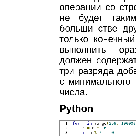
операции со стр
не будет таки
большинстве дру
только конечный
выполнить гора
должен содержат
три разряда доб
с минимального 
числа.
Python
for
 n 
in
 range
(
256
,
100000
    r 
=
 n 
*
16
if
 n 
%
2
==
0
: