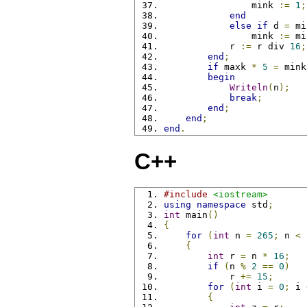
                mink 
:=
1
;
end
else
if
 d 
=
 mi
                mink 
:=
 mi
            r 
:=
 r div 
16
;
end
;
if
 maxk 
*
5
=
 mink
begin
Writeln
(
n
);
break
;
end
;
end
;
end
.
C++
#include
<iostream>
using
namespace
 std
;
int
 main
()
{
for
(
int
 n 
=
265
;
 n 
<
{
int
 r 
=
 n 
*
16
;
if
(
n 
%
2
==
0
)
            r 
+=
15
;
for
(
int
 i 
=
0
;
 i 
{