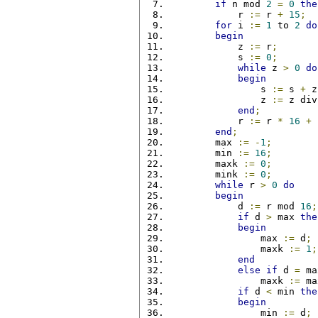
if
 n mod 
2
=
0
the
            r 
:=
 r 
+
15
;
for
 i 
:=
1
 to 
2
do
begin
            z 
:=
 r
;
            s 
:=
0
;
while
 z 
>
0
do
begin
                s 
:=
 s 
+
 z
                z 
:=
 z div
end
;
            r 
:=
 r 
*
16
+
 
end
;
        max 
:=
-
1
;
        min 
:=
16
;
        maxk 
:=
0
;
        mink 
:=
0
;
while
 r 
>
0
do
begin
            d 
:=
 r mod 
16
;
if
 d 
>
 max 
the
begin
                max 
:=
 d
;
                maxk 
:=
1
;
end
else
if
 d 
=
 ma
                maxk 
:=
 ma
if
 d 
<
 min 
the
begin
                min 
:=
 d
;