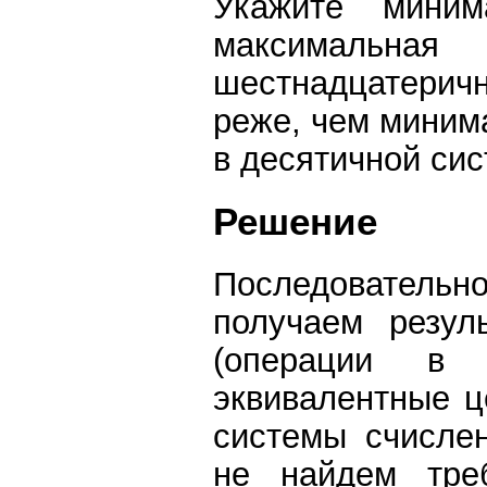
Укажите миним
максималь
шестнадцатеричн
реже, чем минима
в десятичной сис
Решение
Последователь
получаем резул
(операции в 
эквивалентные ц
системы счислен
не найдем тре