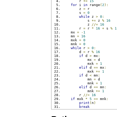
        r 
+=
15
for
 i 
in
 range
(
2
):
        z 
=
 r
        s 
=
0
while
 z 
>
0
:
            s 
+=
 z 
%
16
            z 
//=
16
        r 
=
 r 
*
16
+
 s 
%
1
    mx 
=
-
1
    mn 
=
16
    mxk 
=
0
    mnk 
=
0
while
 r 
>
0
:
        d 
=
 r 
%
16
if
 d 
>
 mx
:
            mx 
=
 d
            mxk 
=
1
elif
 d 
==
 mx
:
            mxk 
+=
1
if
 d 
<
 mn
:
            mn 
=
 d
            mnk 
=
1
elif
 d 
==
 mn
:
            mnk 
+=
1
        r 
//=
16
if
 mxk 
*
5
==
 mnk
:
print
(
n
)
break