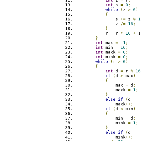
int
 z 
=
 r
;
int
 s 
=
0
;
while
(
z 
>
0
)
{
                s 
+=
 z 
%
1
                z 
/=
16
;
}
            r 
=
 r 
*
16
+
 s
}
int
 max 
=
-
1
;
int
 min 
=
16
;
int
 maxk 
=
0
;
int
 mink 
=
0
;
while
(
r 
>
0
)
{
int
 d 
=
 r 
%
16
if
(
d 
>
 max
)
{
                max 
=
 d
;
                maxk 
=
1
;
}
else
if
(
d 
==
 
                maxk
++;
if
(
d 
<
 min
)
{
                min 
=
 d
;
                mink 
=
1
;
}
else
if
(
d 
==
 
                mink
++;