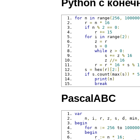
Python с конеч
for
 n 
in
 range
(
256
,
100000
    r 
=
 n 
*
16
if
 n 
%
2
==
0
:
        r 
+=
15
for
 i 
in
 range
(
2
):
        z 
=
 r
        s 
=
0
while
 z 
>
0
:
            s 
+=
 z 
%
16
            z 
//=
16
        r 
=
 r 
*
16
+
 s 
%
1
    s 
=
 hex
(
r
)[
2
:]
if
 s
.
count
(
max
(
s
))
*
5
print
(
n
)
break
PascalABC
var
    n
,
 i
,
 r
,
 z
,
 s
,
 d
,
 min
,
begin
for
 n 
:=
256
 to 
100000
begin
        r 
:=
 n 
*
16
;